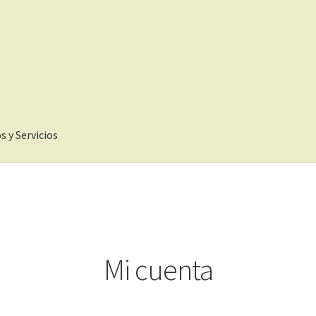
 y Servicios
rosGSM
Finalizar compra
Mi cuenta
Política de privacidad
SM
Términos y condiciones
Mi cuenta