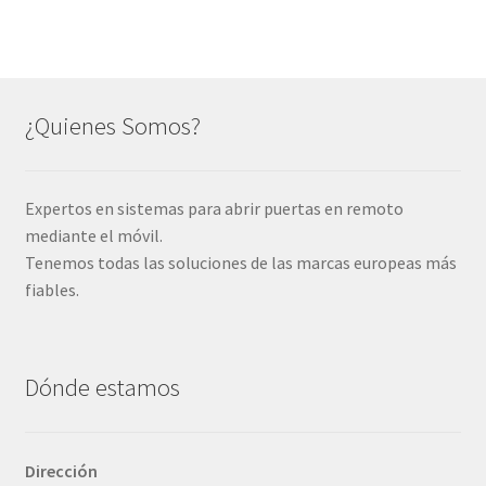
Política de privacidad
Productos y Servicios
Sobre VideoporterosGSM
¿Quienes Somos?
Términos y condiciones
Expertos en sistemas para abrir puertas en remoto
mediante el móvil.
Tenemos todas las soluciones de las marcas europeas más
fiables.
Dónde estamos
Dirección